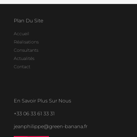
Plan Du Site
Accueil
Réalisations
Consultants
Actualités
Contact
En Savoir Plus Sur Nous
+33 06 33 61 33 31
jeanphilippe@green-banana.fr